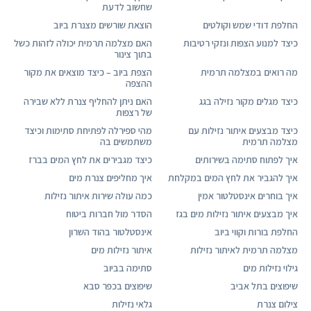
שחשוב לדעת
החלפת דודי שמש וקולטים
הוצאת שורשים מצנרת ביוב
כיצד למנוע הצפות ונזקי רטיבות
האם מצלמה תרמית יכולה לזהות כשל
בתוך צינור
מה רואים במצלמה תרמית
הצפת ביוב – כיצד מוצאים את מקור
ההצפה
כיצד מגלים מקור נזילה בגג
האם ניתן להחליף צנרת ללא שבירה
של רצפות
כיצד מבצעים איתור נזילות עם
מהי ספירלה לפתיחת סתימות וכיצד
מצלמה תרמית
משתמשים בה
איך לפתוח סתימה בשירותים
כיצד מגבירים את לחץ המים בברז
איך להגביר את לחץ המים במקלחת
איך מחליפים צנרת מים
איך בוחרים אינסטלטור אמין
כמה עולה שירות איתור נזילות
איך מבצעים איתור נזילות מים בגז
הסדר מול חברות ביטוח
החלפת בורות וקווי ביוב
אינסטלטור בהוד השרון
מצלמה תרמית לאיתור נזילות
איתור נזילות מים
גילוי נזילות מים
סתימה בביוב
שיפוצים בתל אביב
שיפוצים בכפר סבא
צילום צנרת
גלאי נזילות