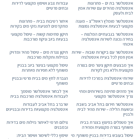
אינסטלטור בת ים – פתרונות
עבודות צבע ושיפוץ מקצועי לדירות
אינסטלציה מהירים עם שירות אמין
ובתים פרטיים
לבית ולעסק
אינסטלטור מומלץ ראשל"צ – מענה
איתור רטיבות בבית – פתרונות
מקצועי לבעיות אינסטלציה נפוצות
מתקדמים למניעת נזקי מים בקירות
אינסטלטור בגבעתיים המלצות –
תיקון סתימות קשות – טיפול מקצועי
בחירה נכונה לשירות אינסטלציה
בבעיות ביוב וניקוז מורכבות
איכותי
אינסטלטור עם ביקורות טובות – שירות
תיקון צנרת מים – טיפול מהיר ומדויק
אמין וזמין לכל בעיית אינסטלציה
בנזילות ותקלות מורכבות
איך מבצעים תיקון צינור מים בצורה
טיפול מקצועי בצינור ביוב בבניין
מקצועית וללא נזק לקירות
משותף ללא חפירות מיותרות
שירותי אינסטלציה במרכז לדירות
הגברת לחץ מים בבית פרטי ובבניין
ובתים פרטיים
משותף
איך מזהים סתימה בשירותים ומתי
איך לבחור אינסטלטור מוסמך
צריך אינסטלטור מקצועי
לעבודות אינסטלציה מורכבות בבית
אינסטלטור חירום בתל אביב בשבת
שרברב בתל אביב לעבודות
ובשעות הלילה – שירות מהיר לבית
אינסטלציה מקצועיות בדירות ובבניינים
ולבניין
איך מטפלים בפיצוץ בצנרת בבית
צילום תרמי לאיתור נזילות מים בדירות
משותף בצורה מקצועית ומהירה
ובמבנים
טיפול בעובש בדירות בבניין משותף: מי
שיפוץ כללי לשימור ושיפור הבית: