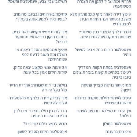
אחראי ומתי צריך לתקן את הצנרת
השילוב שבין צבע, אינסטלציה וחשמל
המשותפת?
שיפוץ דירה לאחר נזקי מים: פתרון מלא
סתימה בשירותים ובביוב: מה גורם
משלב האיתור ועד החזרת הבית
לבעיה ואיך למנוע אותה בעתיד?
למצב חדש
הגברת לחץ המים בבניין משותף:
איך לזהות אנשי מקצוע יצאת צדיק
פתרונות מתקדמים לצנרת ישנה
בתחום תיקון דודי שמש ותחזוקת
דודים?
אינסטלטור חירום בתל אביב לטיפול
שיפוץ אמבטיות והסדר ביטוח: מי
מהיר
משלם ומה חשוב לדעת לפני
שמתחילים?
אינסטלציה בפתח תקווה: המדריך
24 שעות אנשי מקצוע יצאת צדיק:
לטיפול בסתימות קשות בעזרת צילום
שירות חירום אמין בכל שעה
ביוב וביובית
מתי איתור נזילות מצריך פתיחת
נזילות בדירות שכורות: אחריות הדייר
ריצוף?
מול בעל הדירה
טיפים לאיתור נזילות מוקדם בדירות
איך לבדוק ירידה בלחץ מים שמעידה
חדשות ובשיפוצים
על נזילה סמויה
איך עובדת מצלמה תרמית לאיתור
הבדלים בין נזילה מצינור מים לבין
נזילות?
חדירת רטיבות חיצונית
אינסטלטור בחולון
מדוע לבצע צילום קווי ביוב?
שיפוצים ברעננה
אינסטלטור חירום מסביב לשעון