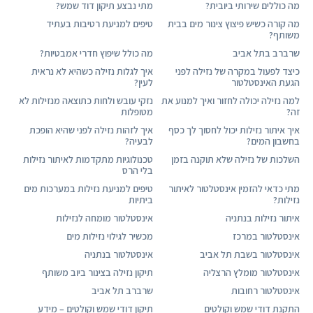
מה כוללים שירותי ביובית?
מתי נבצע תיקון דוד שמש?
מה קורה כשיש פיצוץ צינור מים בבית
טיפים למניעת רטיבות בעתיד
משותף?
שרברב בתל אביב
מה כולל שיפוץ חדרי אמבטיות?
כיצד לפעול במקרה של נזילה לפני
איך לגלות נזילה כשהיא לא נראית
הגעת האינסטלטור
לעין?
למה נזילה יכולה לחזור ואיך למנוע את
נזקי עובש ולחות כתוצאה מנזילות לא
זה?
מטופלות
איך איתור נזילות יכול לחסוך לך כסף
איך לזהות נזילה לפני שהיא הופכת
בחשבון המים?
לבעיה?
השלכות של נזילה שלא תוקנה בזמן
טכנולוגיות מתקדמות לאיתור נזילות
בלי הרס
מתי כדאי להזמין אינסטלטור לאיתור
טיפים למניעת נזילות במערכות מים
נזילות?
ביתיות
איתור נזילות בנתניה
אינסטלטור מומחה לנזילות
אינסטלטור במרכז
מכשיר לגילוי נזילות מים
אינסטלטור בשבת תל אביב
אינסטלטור בנתניה
אינסטלטור מומלץ הרצליה
תיקון נזילה בצינור ביוב משותף
אינסטלטור רחובות
שרברב תל אביב
התקנת דודי שמש וקולטים
תיקון דודי שמש וקולטים – מידע