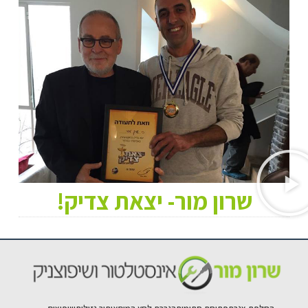
שרון מור- יצאת צדיק!