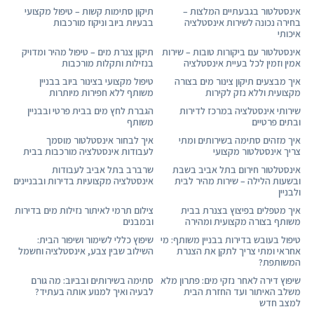
אינסטלטור בגבעתיים המלצות –
תיקון סתימות קשות – טיפול מקצועי
בחירה נכונה לשירות אינסטלציה
בבעיות ביוב וניקוז מורכבות
איכותי
אינסטלטור עם ביקורות טובות – שירות
תיקון צנרת מים – טיפול מהיר ומדויק
אמין וזמין לכל בעיית אינסטלציה
בנזילות ותקלות מורכבות
איך מבצעים תיקון צינור מים בצורה
טיפול מקצועי בצינור ביוב בבניין
מקצועית וללא נזק לקירות
משותף ללא חפירות מיותרות
שירותי אינסטלציה במרכז לדירות
הגברת לחץ מים בבית פרטי ובבניין
ובתים פרטיים
משותף
איך מזהים סתימה בשירותים ומתי
איך לבחור אינסטלטור מוסמך
צריך אינסטלטור מקצועי
לעבודות אינסטלציה מורכבות בבית
אינסטלטור חירום בתל אביב בשבת
שרברב בתל אביב לעבודות
ובשעות הלילה – שירות מהיר לבית
אינסטלציה מקצועיות בדירות ובבניינים
ולבניין
איך מטפלים בפיצוץ בצנרת בבית
צילום תרמי לאיתור נזילות מים בדירות
משותף בצורה מקצועית ומהירה
ובמבנים
טיפול בעובש בדירות בבניין משותף: מי
שיפוץ כללי לשימור ושיפור הבית:
אחראי ומתי צריך לתקן את הצנרת
השילוב שבין צבע, אינסטלציה וחשמל
המשותפת?
שיפוץ דירה לאחר נזקי מים: פתרון מלא
סתימה בשירותים ובביוב: מה גורם
משלב האיתור ועד החזרת הבית
לבעיה ואיך למנוע אותה בעתיד?
למצב חדש