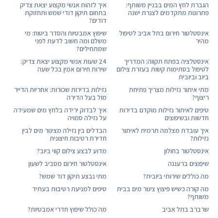
הגברת לחץ המים בבניין משותף:
איך לזהות אנשי מקצוע יצאת צדיק
פתרונות מתקדמים לצנרת ישנה
בתחום תיקון דודי שמש ותחזוקת
דודים?
אינסטלטור חירום בתל אביב לטיפול
שיפוץ אמבטיות והסדר ביטוח: מי
מהיר
משלם ומה חשוב לדעת לפני
שמתחילים?
אינסטלציה בפתח תקווה: המדריך
24 שעות אנשי מקצוע יצאת צדיק:
לטיפול בסתימות קשות בעזרת צילום
שירות חירום אמין בכל שעה
ביוב וביובית
מתי איתור נזילות מצריך פתיחת
נזילות בדירות שכורות: אחריות הדייר
ריצוף?
מול בעל הדירה
טיפים לאיתור נזילות מוקדם בדירות
איך לבדוק ירידה בלחץ מים שמעידה
חדשות ובשיפוצים
על נזילה סמויה
איך עובדת מצלמה תרמית לאיתור
הבדלים בין נזילה מצינור מים לבין
נזילות?
חדירת רטיבות חיצונית
אינסטלטור בחולון
מדוע לבצע צילום קווי ביוב?
שיפוצים ברעננה
אינסטלטור חירום מסביב לשעון
מה כוללים שירותי ביובית?
מתי נבצע תיקון דוד שמש?
מה קורה כשיש פיצוץ צינור מים בבית
טיפים למניעת רטיבות בעתיד
משותף?
שרברב בתל אביב
מה כולל שיפוץ חדרי אמבטיות?