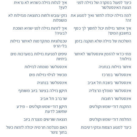
כיצד לפעול במקרה של נזילה לפני
איך לגלות נזילה כשהיא לא נראית
הגעת האינסטלטור
לעין?
למה נזילה יכולה לחזור ואיך למנוע את
נזקי עובש ולחות כתוצאה מנזילות לא
זה?
מטופלות
איך איתור נזילות יכול לחסוך לך כסף
איך לזהות נזילה לפני שהיא הופכת
בחשבון המים?
לבעיה?
השלכות של נזילה שלא תוקנה בזמן
טכנולוגיות מתקדמות לאיתור נזילות
בלי הרס
מתי כדאי להזמין אינסטלטור לאיתור
טיפים למניעת נזילות במערכות מים
נזילות?
ביתיות
איתור נזילות בנתניה
אינסטלטור מומחה לנזילות
אינסטלטור במרכז
מכשיר לגילוי נזילות מים
אינסטלטור בשבת תל אביב
אינסטלטור בנתניה
אינסטלטור מומלץ הרצליה
תיקון נזילה בצינור ביוב משותף
אינסטלטור רחובות
שרברב תל אביב
התקנת דודי שמש וקולטים
תיקון דודי שמש וקולטים – מידע
שחשוב לדעת
החלפת דודי שמש וקולטים
הוצאת שורשים מצנרת ביוב
כיצד למנוע הצפות ונזקי רטיבות
האם מצלמה תרמית יכולה לזהות כשל
בתוך צינור