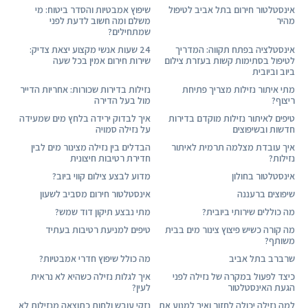
אינסטלטור חירום בתל אביב לטיפול
שיפוץ אמבטיות והסדר ביטוח: מי
מהיר
משלם ומה חשוב לדעת לפני
שמתחילים?
אינסטלציה בפתח תקווה: המדריך
24 שעות אנשי מקצוע יצאת צדיק:
לטיפול בסתימות קשות בעזרת צילום
שירות חירום אמין בכל שעה
ביוב וביובית
מתי איתור נזילות מצריך פתיחת
נזילות בדירות שכורות: אחריות הדייר
ריצוף?
מול בעל הדירה
טיפים לאיתור נזילות מוקדם בדירות
איך לבדוק ירידה בלחץ מים שמעידה
חדשות ובשיפוצים
על נזילה סמויה
איך עובדת מצלמה תרמית לאיתור
הבדלים בין נזילה מצינור מים לבין
נזילות?
חדירת רטיבות חיצונית
אינסטלטור בחולון
מדוע לבצע צילום קווי ביוב?
שיפוצים ברעננה
אינסטלטור חירום מסביב לשעון
מה כוללים שירותי ביובית?
מתי נבצע תיקון דוד שמש?
מה קורה כשיש פיצוץ צינור מים בבית
טיפים למניעת רטיבות בעתיד
משותף?
שרברב בתל אביב
מה כולל שיפוץ חדרי אמבטיות?
כיצד לפעול במקרה של נזילה לפני
איך לגלות נזילה כשהיא לא נראית
הגעת האינסטלטור
לעין?
למה נזילה יכולה לחזור ואיך למנוע את
נזקי עובש ולחות כתוצאה מנזילות לא