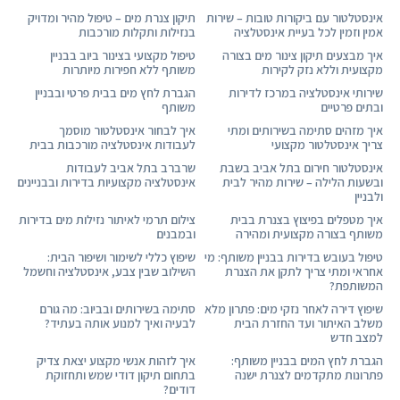
אינסטלטור עם ביקורות טובות – שירות
תיקון צנרת מים – טיפול מהיר ומדויק
אמין וזמין לכל בעיית אינסטלציה
בנזילות ותקלות מורכבות
איך מבצעים תיקון צינור מים בצורה
טיפול מקצועי בצינור ביוב בבניין
מקצועית וללא נזק לקירות
משותף ללא חפירות מיותרות
שירותי אינסטלציה במרכז לדירות
הגברת לחץ מים בבית פרטי ובבניין
ובתים פרטיים
משותף
איך מזהים סתימה בשירותים ומתי
איך לבחור אינסטלטור מוסמך
צריך אינסטלטור מקצועי
לעבודות אינסטלציה מורכבות בבית
אינסטלטור חירום בתל אביב בשבת
שרברב בתל אביב לעבודות
ובשעות הלילה – שירות מהיר לבית
אינסטלציה מקצועיות בדירות ובבניינים
ולבניין
איך מטפלים בפיצוץ בצנרת בבית
צילום תרמי לאיתור נזילות מים בדירות
משותף בצורה מקצועית ומהירה
ובמבנים
טיפול בעובש בדירות בבניין משותף: מי
שיפוץ כללי לשימור ושיפור הבית:
אחראי ומתי צריך לתקן את הצנרת
השילוב שבין צבע, אינסטלציה וחשמל
המשותפת?
שיפוץ דירה לאחר נזקי מים: פתרון מלא
סתימה בשירותים ובביוב: מה גורם
משלב האיתור ועד החזרת הבית
לבעיה ואיך למנוע אותה בעתיד?
למצב חדש
הגברת לחץ המים בבניין משותף:
איך לזהות אנשי מקצוע יצאת צדיק
פתרונות מתקדמים לצנרת ישנה
בתחום תיקון דודי שמש ותחזוקת
דודים?