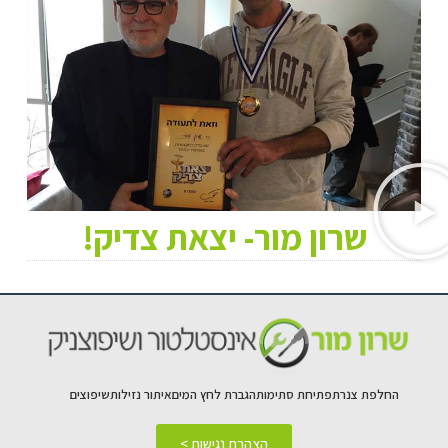
שרון מור- יצאת צדיק!
החלפת צנרת
פתיחת סתימות
הגברת לחץ המים
איתור נזילות
שיפוצים
הצהרת נגישות >