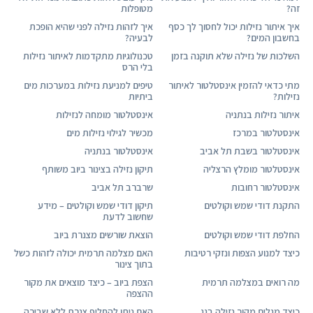
זה?
מטופלות
איך איתור נזילות יכול לחסוך לך כסף
איך לזהות נזילה לפני שהיא הופכת
בחשבון המים?
לבעיה?
השלכות של נזילה שלא תוקנה בזמן
טכנולוגיות מתקדמות לאיתור נזילות
בלי הרס
מתי כדאי להזמין אינסטלטור לאיתור
טיפים למניעת נזילות במערכות מים
נזילות?
ביתיות
איתור נזילות בנתניה
אינסטלטור מומחה לנזילות
אינסטלטור במרכז
מכשיר לגילוי נזילות מים
אינסטלטור בשבת תל אביב
אינסטלטור בנתניה
אינסטלטור מומלץ הרצליה
תיקון נזילה בצינור ביוב משותף
אינסטלטור רחובות
שרברב תל אביב
התקנת דודי שמש וקולטים
תיקון דודי שמש וקולטים – מידע
שחשוב לדעת
החלפת דודי שמש וקולטים
הוצאת שורשים מצנרת ביוב
כיצד למנוע הצפות ונזקי רטיבות
האם מצלמה תרמית יכולה לזהות כשל
בתוך צינור
מה רואים במצלמה תרמית
הצפת ביוב – כיצד מוצאים את מקור
ההצפה
כיצד מגלים מקור נזילה בגג
האם ניתן להחליף צנרת ללא שבירה