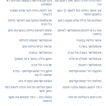
למה נזילה יכולה לחזור ואיך למנוע את
נזקי עובש ולחות כתוצאה מנזילות לא
זה?
מטופלות
איך איתור נזילות יכול לחסוך לך כסף
איך לזהות נזילה לפני שהיא הופכת
בחשבון המים?
לבעיה?
השלכות של נזילה שלא תוקנה בזמן
טכנולוגיות מתקדמות לאיתור נזילות
בלי הרס
מתי כדאי להזמין אינסטלטור לאיתור
טיפים למניעת נזילות במערכות מים
נזילות?
ביתיות
איתור נזילות בנתניה
אינסטלטור מומחה לנזילות
אינסטלטור במרכז
מכשיר לגילוי נזילות מים
אינסטלטור בשבת תל אביב
אינסטלטור בנתניה
אינסטלטור מומלץ הרצליה
תיקון נזילה בצינור ביוב משותף
אינסטלטור רחובות
שרברב תל אביב
התקנת דודי שמש וקולטים
תיקון דודי שמש וקולטים – מידע
שחשוב לדעת
החלפת דודי שמש וקולטים
הוצאת שורשים מצנרת ביוב
כיצד למנוע הצפות ונזקי רטיבות
האם מצלמה תרמית יכולה לזהות כשל
בתוך צינור
מה רואים במצלמה תרמית
הצפת ביוב – כיצד מוצאים את מקור
ההצפה