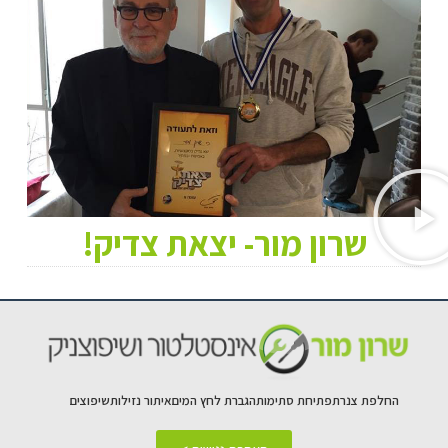
שרון מור- יצאת צדיק!
החלפת צנרת
פתיחת סתימות
הגברת לחץ המים
איתור נזילות
שיפוצים