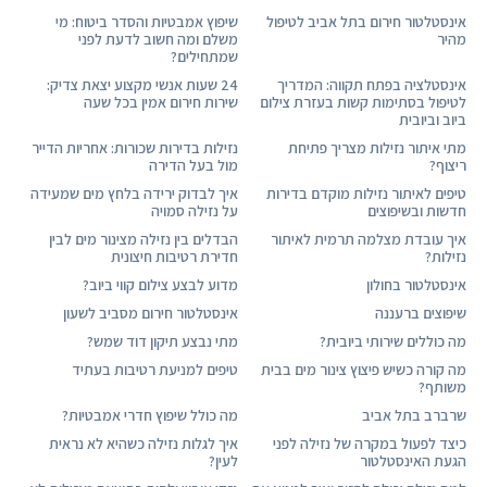
אינסטלטור חירום בתל אביב לטיפול
שיפוץ אמבטיות והסדר ביטוח: מי
מהיר
משלם ומה חשוב לדעת לפני
שמתחילים?
אינסטלציה בפתח תקווה: המדריך
24 שעות אנשי מקצוע יצאת צדיק:
לטיפול בסתימות קשות בעזרת צילום
שירות חירום אמין בכל שעה
ביוב וביובית
מתי איתור נזילות מצריך פתיחת
נזילות בדירות שכורות: אחריות הדייר
ריצוף?
מול בעל הדירה
טיפים לאיתור נזילות מוקדם בדירות
איך לבדוק ירידה בלחץ מים שמעידה
חדשות ובשיפוצים
על נזילה סמויה
איך עובדת מצלמה תרמית לאיתור
הבדלים בין נזילה מצינור מים לבין
נזילות?
חדירת רטיבות חיצונית
אינסטלטור בחולון
מדוע לבצע צילום קווי ביוב?
שיפוצים ברעננה
אינסטלטור חירום מסביב לשעון
מה כוללים שירותי ביובית?
מתי נבצע תיקון דוד שמש?
מה קורה כשיש פיצוץ צינור מים בבית
טיפים למניעת רטיבות בעתיד
משותף?
שרברב בתל אביב
מה כולל שיפוץ חדרי אמבטיות?
כיצד לפעול במקרה של נזילה לפני
איך לגלות נזילה כשהיא לא נראית
הגעת האינסטלטור
לעין?