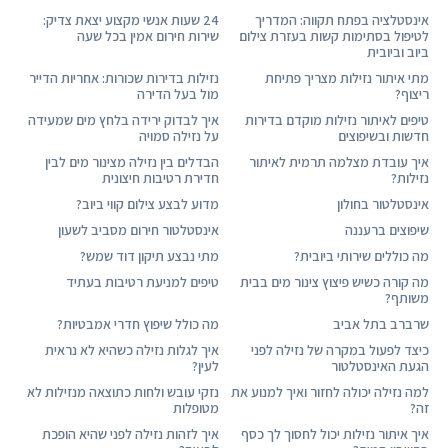
אינסטלציה בפתח תקווה: המדריך
24 שעות אנשי מקצוע יצאת צדיק:
לטיפול בסתימות קשות בעזרת צילום
שירות חירום אמין בכל שעה
ביוב וביובית
מתי איתור נזילות מצריך פתיחת
נזילות בדירות שכורות: אחריות הדייר
ריצוף?
מול בעל הדירה
טיפים לאיתור נזילות מוקדם בדירות
איך לבדוק ירידה בלחץ מים שמעידה
חדשות ובשיפוצים
על נזילה סמויה
איך עובדת מצלמה תרמית לאיתור
הבדלים בין נזילה מצינור מים לבין
נזילות?
חדירת רטיבות חיצונית
אינסטלטור בחולון
מדוע לבצע צילום קווי ביוב?
שיפוצים ברעננה
אינסטלטור חירום מסביב לשעון
מה כוללים שירותי ביובית?
מתי נבצע תיקון דוד שמש?
מה קורה כשיש פיצוץ צינור מים בבית
טיפים למניעת רטיבות בעתיד
משותף?
שרברב בתל אביב
מה כולל שיפוץ חדרי אמבטיות?
כיצד לפעול במקרה של נזילה לפני
איך לגלות נזילה כשהיא לא נראית
הגעת האינסטלטור
לעין?
למה נזילה יכולה לחזור ואיך למנוע את
נזקי עובש ולחות כתוצאה מנזילות לא
זה?
מטופלות
איך איתור נזילות יכול לחסוך לך כסף
איך לזהות נזילה לפני שהיא הופכת