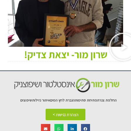
שרון מור- יצאת צדיק!
החלפת צנרת
פתיחת סתימות
הגברת לחץ המים
איתור נזילות
שיפוצים
הצהרת נגישות >