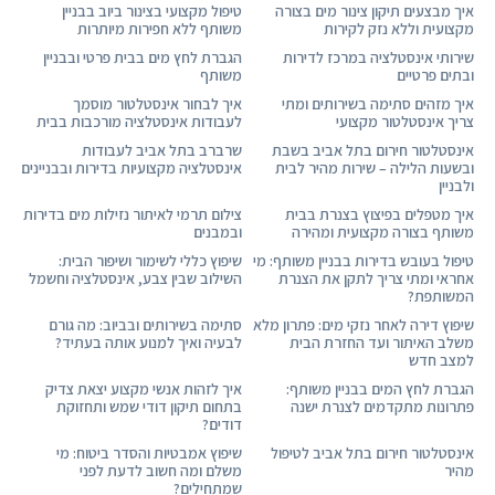
איך מבצעים תיקון צינור מים בצורה
טיפול מקצועי בצינור ביוב בבניין
מקצועית וללא נזק לקירות
משותף ללא חפירות מיותרות
שירותי אינסטלציה במרכז לדירות
הגברת לחץ מים בבית פרטי ובבניין
ובתים פרטיים
משותף
איך מזהים סתימה בשירותים ומתי
איך לבחור אינסטלטור מוסמך
צריך אינסטלטור מקצועי
לעבודות אינסטלציה מורכבות בבית
אינסטלטור חירום בתל אביב בשבת
שרברב בתל אביב לעבודות
ובשעות הלילה – שירות מהיר לבית
אינסטלציה מקצועיות בדירות ובבניינים
ולבניין
איך מטפלים בפיצוץ בצנרת בבית
צילום תרמי לאיתור נזילות מים בדירות
משותף בצורה מקצועית ומהירה
ובמבנים
טיפול בעובש בדירות בבניין משותף: מי
שיפוץ כללי לשימור ושיפור הבית:
אחראי ומתי צריך לתקן את הצנרת
השילוב שבין צבע, אינסטלציה וחשמל
המשותפת?
שיפוץ דירה לאחר נזקי מים: פתרון מלא
סתימה בשירותים ובביוב: מה גורם
משלב האיתור ועד החזרת הבית
לבעיה ואיך למנוע אותה בעתיד?
למצב חדש
הגברת לחץ המים בבניין משותף:
איך לזהות אנשי מקצוע יצאת צדיק
פתרונות מתקדמים לצנרת ישנה
בתחום תיקון דודי שמש ותחזוקת
דודים?
אינסטלטור חירום בתל אביב לטיפול
שיפוץ אמבטיות והסדר ביטוח: מי
מהיר
משלם ומה חשוב לדעת לפני
שמתחילים?