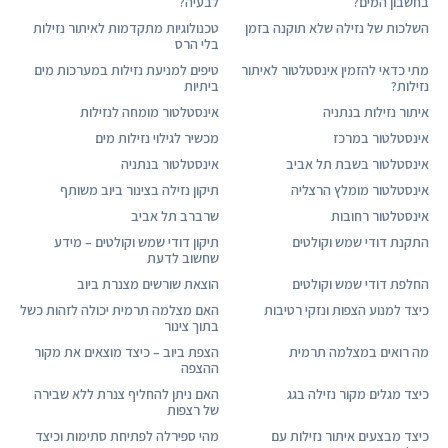
בחשבון המים?
לבעיה?
השלכות של נזילה שלא תוקנה בזמן
טכנולוגיות מתקדמות לאיתור נזילות
בלי הרס
מתי כדאי להזמין אינסטלטור לאיתור
טיפים למניעת נזילות במערכות מים
נזילות?
ביתיות
איתור נזילות בנתניה
אינסטלטור מומחה לנזילות
אינסטלטור במרכז
מכשיר לגילוי נזילות מים
אינסטלטור בשבת תל אביב
אינסטלטור בנתניה
אינסטלטור מומלץ הרצליה
תיקון נזילה בצינור ביוב משותף
אינסטלטור רחובות
שרברב תל אביב
התקנת דודי שמש וקולטים
תיקון דודי שמש וקולטים – מידע
שחשוב לדעת
החלפת דודי שמש וקולטים
הוצאת שורשים מצנרת ביוב
כיצד למנוע הצפות ונזקי רטיבות
האם מצלמה תרמית יכולה לזהות כשל
בתוך צינור
מה רואים במצלמה תרמית
הצפת ביוב – כיצד מוצאים את מקור
ההצפה
כיצד מגלים מקור נזילה בגג
האם ניתן להחליף צנרת ללא שבירה
של רצפות
כיצד מבצעים איתור נזילות עם
מהי ספירלה לפתיחת סתימות וכיצד