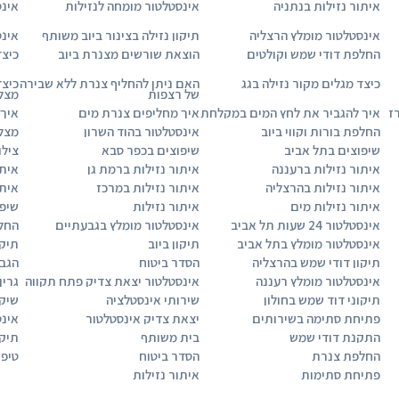
איתור נזילות בנתניה
אינסטלטור מומחה לנזילות
אינס
אינסטלטור מומלץ הרצליה
תיקון נזילה בצינור ביוב משותף
אינס
החלפת דודי שמש וקולטים
הוצאת שורשים מצנרת ביוב
כיצד
כיצד מגלים מקור נזילה בגג
האם ניתן להחליף צנרת ללא שבירה
כיצד
של רצפות
מצל
ז
איך להגביר את לחץ המים במקלחת
איך מחליפים צנרת מים
איך 
החלפת בורות וקווי ביוב
אינסטלטור בהוד השרון
מצלמ
שיפוצים בתל אביב
שיפוצים בכפר סבא
צילו
איתור נזילות ברעננה
איתור נזילות ברמת גן
איתו
איתור נזילות בהרצליה
איתור נזילות במרכז
איתו
איתור נזילות מים
איתור נזילות
שיפו
אינסטלטור 24 שעות תל אביב
אינסטלטור מומלץ בגבעתיים
החל
אינסטלטור מומלץ בתל אביב
תיקון ביוב
תיקו
תיקון דודי שמש בהרצליה
הסדר ביטוח
הגב
אינסטלטור מומלץ רעננה
אינסטלטור יצאת צדיק פתח תקווה
גרין
תיקוני דוד שמש בחולון
שירותי אינסטלציה
שיקו
פתיחת סתימה בשירותים
יצאת צדיק אינסטלטור
אינס
התקנת דודי שמש
בית משותף
תיקו
החלפת צנרת
הסדר ביטוח
טיפו
פתיחת סתימות
איתור נזילות