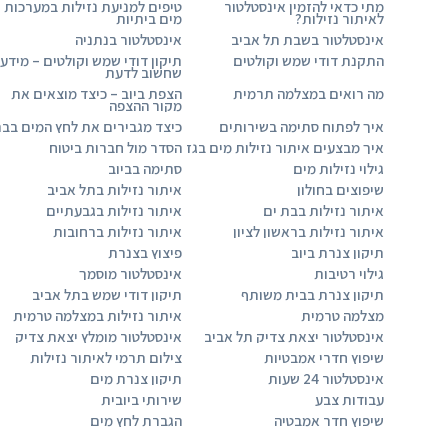
מתי כדאי להזמין אינסטלטור
טיפים למניעת נזילות במערכות
לאיתור נזילות?
מים ביתיות
אינסטלטור בשבת תל אביב
אינסטלטור בנתניה
התקנת דודי שמש וקולטים
תיקון דודי שמש וקולטים – מידע
שחשוב לדעת
מה רואים במצלמה תרמית
הצפת ביוב – כיצד מוצאים את
מקור ההצפה
איך לפתוח סתימה בשירותים
כיצד מגבירים את לחץ המים בבר
איך מבצעים איתור נזילות מים בגז
הסדר מול חברות ביטוח
גילוי נזילות מים
סתימה בביוב
שיפוצים בחולון
איתור נזילות בתל אביב
איתור נזילות בבת ים
איתור נזילות בגבעתיים
איתור נזילות בראשון לציון
איתור נזילות ברחובות
תיקון צנרת ביוב
פיצוץ בצנרת
גילוי רטיבות
אינסטלטור מוסמך
תיקון צנרת בבית משותף
תיקון דודי שמש בתל אביב
מצלמה טרמית
איתור נזילות במצלמה טרמית
אינסטלטור יצאת צדיק תל אביב
אינסטלטור מומלץ יצאת צדיק
שיפוץ חדרי אמבטיות
צילום תרמי לאיתור נזילות
אינסטלטור 24 שעות
תיקון צנרת מים
עבודות צבע
שירותי ביובית
שיפוץ חדר אמבטיה
הגברת לחץ מים