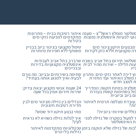
טלטור מומלץ ראשל"צ – מענה
איתור רטיבות בבית – פתרונות
עי לבעיות אינסטלציה נפוצות
מתקדמים למניעת נזקי מים
בקירות
מבצעים תיקון צינור מים
טיפול מקצועי בצינור ביוב בבניין
ה מקצועית וללא נזק לקירות
משותף ללא חפירות מיותרות
טלטור חירום בתל אביב בשבת
שרברב בתל אביב לעבודות
ות הלילה – שירות מהיר לבית
אינסטלציה מקצועיות בדירות
ין
ובבניינים
ץ דירה לאחר נזקי מים: פתרון
סתימה בשירותים ובביוב: מה גורם
משלב האיתור ועד החזרת
לבעיה ואיך למנוע אותה בעתיד?
ת למצב חדש
טלציה בפתח תקווה: המדריך
24 שעות אנשי מקצוע יצאת צדיק:
ול בסתימות קשות בעזרת
שירות חירום אמין בכל שעה
ם ביוב וביובית
עובדת מצלמה תרמית לאיתור
הבדלים בין נזילה מצינור מים לבין
ות?
חדירת רטיבות חיצונית
וללים שירותי ביובית?
מתי נבצע תיקון דוד שמש?
 לפעול במקרה של נזילה לפני
איך לגלות נזילה כשהיא לא נראית
 האינסטלטור
לעין?
ות של נזילה שלא תוקנה בזמן
טכנולוגיות מתקדמות לאיתור
נזילות בלי הרס