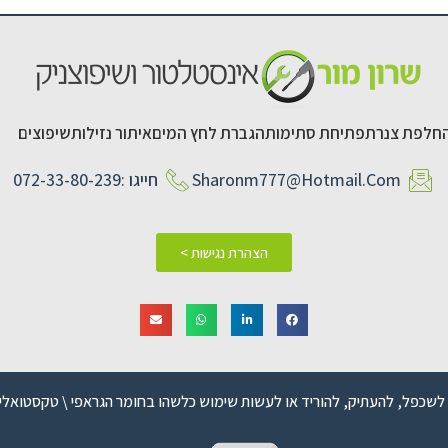
חלפת צנרת
פתיחת סתימות
הגברת לחץ המים
איתור נזילות
שיפוצים
Sharonm777@hotmail.com
חייגו :072-33-80-239
הצהרת נגישות >