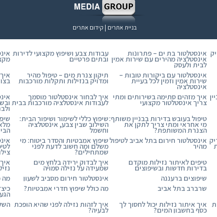
בניית אתרים | קידום אתרים
יק
אינסטלטור בת ים – פתרונות
עבודות צבע ושיפוץ מקצועי לדירות
אינס
אינסטלציה מהירים עם שירות אמין
ובתים פרטיים
מקצו
לבית ולעסק
אינסטלטור עם ביקורות טובות –
תיקון צנרת מים – טיפול מהיר
איך 
שירות אמין וזמין לכל בעיית
ומדויק בנזילות ותקלות מורכבות
בצור
אינסטלציה
ין
איך מזהים סתימה בשירותים ומתי
איך לבחור אינסטלטור מוסמך
אינס
צריך אינסטלטור מקצועי
לעבודות אינסטלציה מורכבות בבית
ובשע
ולבני
טיפול בעובש בדירות בבניין משותף:
שיפוץ כללי לשימור ושיפור הבית:
שיפו
מי אחראי ומתי צריך לתקן את
השילוב שבין צבע, אינסטלציה
מלא 
הצנרת המשותפת?
וחשמל
הבי
יק
אינסטלטור חירום בתל אביב לטיפול
שיפוץ אמבטיות והסדר ביטוח: מי
אינס
ת
מהיר
משלם ומה חשוב לדעת לפני
לטיפ
שמתחילים?
צילו
טיפים לאיתור נזילות מוקדם
איך לבדוק ירידה בלחץ מים
איך 
בדירות חדשות ובשיפוצים
שמעידה על נזילה סמויה
נזיל
שיפוצים ברעננה
אינסטלטור חירום מסביב לשעון
מה כ
שרברב בתל אביב
מה כולל שיפוץ חדרי אמבטיות?
כיצד
הגעת
ת
איך איתור נזילות יכול לחסוך לך
איך לזהות נזילה לפני שהיא הופכת
השלכ
כסף בחשבון המים?
לבעיה?