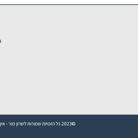
ה
©2023 כל הזכויות שמורות לשרון מור - אין לשכפל, להעתיק, להוריד או לעשות שימוש כלשהו בחומר הגראפי \ טקסטואלי באתר זה ללא אישור מפורש מבעלי האתר.