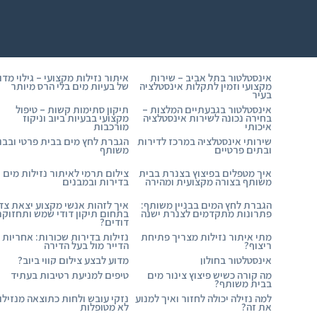
אינסטלטור בתל אביב – שירות
איתור נזילות מקצועי – גילוי מדו
מקצועי וזמין לתקלות אינסטלציה
של בעיות מים בלי הרס מיותר
בעיר
אינסטלטור בגבעתיים המלצות –
תיקון סתימות קשות – טיפול
בחירה נכונה לשירות אינסטלציה
מקצועי בבעיות ביוב וניקוז
איכותי
מורכבות
שירותי אינסטלציה במרכז לדירות
הגברת לחץ מים בבית פרטי ובבני
ובתים פרטיים
משותף
איך מטפלים בפיצוץ בצנרת בבית
צילום תרמי לאיתור נזילות מים
משותף בצורה מקצועית ומהירה
בדירות ובמבנים
הגברת לחץ המים בבניין משותף:
איך לזהות אנשי מקצוע יצאת צד
פתרונות מתקדמים לצנרת ישנה
בתחום תיקון דודי שמש ותחזוק
דודים?
מתי איתור נזילות מצריך פתיחת
נזילות בדירות שכורות: אחריות
ריצוף?
הדייר מול בעל הדירה
אינסטלטור בחולון
מדוע לבצע צילום קווי ביוב?
מה קורה כשיש פיצוץ צינור מים
טיפים למניעת רטיבות בעתיד
בבית משותף?
למה נזילה יכולה לחזור ואיך למנוע
נזקי עובש ולחות כתוצאה מנזילו
את זה?
לא מטופלות