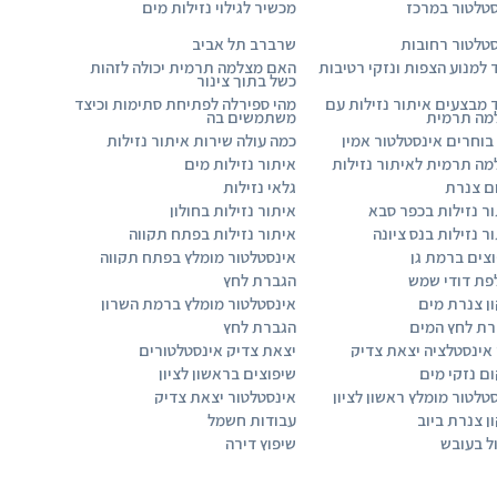
טלטור במרכז
מכשיר לגילוי נזילות מים
טלטור רחובות
שרברב תל אביב
 למנוע הצפות ונזקי רטיבות
האם מצלמה תרמית יכולה לזהות
כשל בתוך צינור
 מבצעים איתור נזילות עם
מהי ספירלה לפתיחת סתימות וכיצד
מה תרמית
משתמשים בה
בוחרים אינסטלטור אמין
כמה עולה שירות איתור נזילות
ה תרמית לאיתור נזילות
איתור נזילות מים
ם צנרת
גלאי נזילות
ר נזילות בכפר סבא
איתור נזילות בחולון
ר נזילות בנס ציונה
איתור נזילות בפתח תקווה
צים ברמת גן
אינסטלטור מומלץ בפתח תקווה
פת דודי שמש
הגברת לחץ
ן צנרת מים
אינסטלטור מומלץ ברמת השרון
רת לחץ המים
הגברת לחץ
 אינסטלציה יצאת צדיק
יצאת צדיק אינסטלטורים
ם נזקי מים
שיפוצים בראשון לציון
טלטור מומלץ ראשון לציון
אינסטלטור יצאת צדיק
ן צנרת ביוב
עבודות חשמל
ל בעובש
שיפוץ דירה