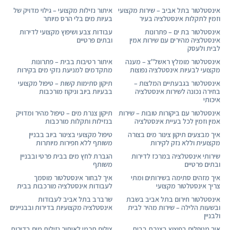
אינסטלטור בתל אביב – שירות מקצועי
איתור נזילות מקצועי – גילוי מדויק של
וזמין לתקלות אינסטלציה בעיר
בעיות מים בלי הרס מיותר
אינסטלטור בת ים – פתרונות
עבודות צבע ושיפוץ מקצועי לדירות
אינסטלציה מהירים עם שירות אמין
ובתים פרטיים
לבית ולעסק
אינסטלטור מומלץ ראשל"צ – מענה
איתור רטיבות בבית – פתרונות
מקצועי לבעיות אינסטלציה נפוצות
מתקדמים למניעת נזקי מים בקירות
אינסטלטור בגבעתיים המלצות –
תיקון סתימות קשות – טיפול מקצועי
בחירה נכונה לשירות אינסטלציה
בבעיות ביוב וניקוז מורכבות
איכותי
אינסטלטור עם ביקורות טובות – שירות
תיקון צנרת מים – טיפול מהיר ומדויק
אמין וזמין לכל בעיית אינסטלציה
בנזילות ותקלות מורכבות
איך מבצעים תיקון צינור מים בצורה
טיפול מקצועי בצינור ביוב בבניין
מקצועית וללא נזק לקירות
משותף ללא חפירות מיותרות
שירותי אינסטלציה במרכז לדירות
הגברת לחץ מים בבית פרטי ובבניין
ובתים פרטיים
משותף
איך מזהים סתימה בשירותים ומתי
איך לבחור אינסטלטור מוסמך
צריך אינסטלטור מקצועי
לעבודות אינסטלציה מורכבות בבית
אינסטלטור חירום בתל אביב בשבת
שרברב בתל אביב לעבודות
ובשעות הלילה – שירות מהיר לבית
אינסטלציה מקצועיות בדירות ובבניינים
ולבניין
איך מטפלים בפיצוץ בצנרת בבית
צילום תרמי לאיתור נזילות מים בדירות