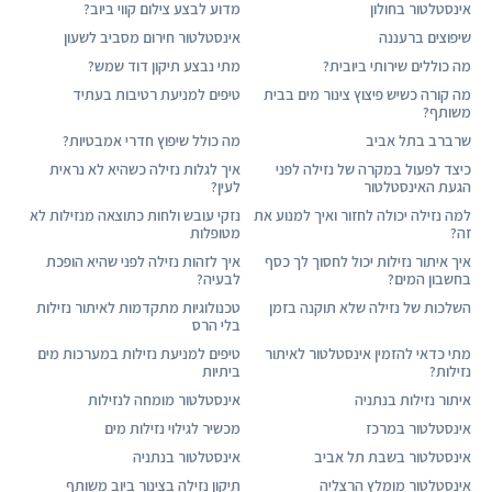
אינסטלטור בחולון
מדוע לבצע צילום קווי ביוב?
שיפוצים ברעננה
אינסטלטור חירום מסביב לשעון
מה כוללים שירותי ביובית?
מתי נבצע תיקון דוד שמש?
מה קורה כשיש פיצוץ צינור מים בבית
טיפים למניעת רטיבות בעתיד
משותף?
שרברב בתל אביב
מה כולל שיפוץ חדרי אמבטיות?
כיצד לפעול במקרה של נזילה לפני
איך לגלות נזילה כשהיא לא נראית
הגעת האינסטלטור
לעין?
למה נזילה יכולה לחזור ואיך למנוע את
נזקי עובש ולחות כתוצאה מנזילות לא
זה?
מטופלות
איך איתור נזילות יכול לחסוך לך כסף
איך לזהות נזילה לפני שהיא הופכת
בחשבון המים?
לבעיה?
השלכות של נזילה שלא תוקנה בזמן
טכנולוגיות מתקדמות לאיתור נזילות
בלי הרס
מתי כדאי להזמין אינסטלטור לאיתור
טיפים למניעת נזילות במערכות מים
נזילות?
ביתיות
איתור נזילות בנתניה
אינסטלטור מומחה לנזילות
אינסטלטור במרכז
מכשיר לגילוי נזילות מים
אינסטלטור בשבת תל אביב
אינסטלטור בנתניה
אינסטלטור מומלץ הרצליה
תיקון נזילה בצינור ביוב משותף