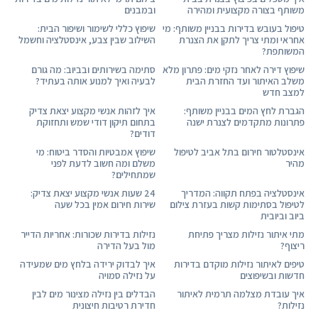
משותף בצורה מקצועית ומהירה
ובמבנים
טיפול בעובש בדירות בבניין משותף: מי
שיפוץ כללי לשימור ושיפור הבית:
אחראי ומתי צריך לתקן את הצנרת
השילוב שבין צבע, אינסטלציה וחשמל
המשותפת?
שיפוץ דירה לאחר נזקי מים: פתרון מלא
סתימה בשירותים ובביוב: מה גורם
משלב האיתור ועד החזרת הבית
לבעיה ואיך למנוע אותה בעתיד?
למצב חדש
הגברת לחץ המים בבניין משותף:
איך לזהות אנשי מקצוע יצאת צדיק
פתרונות מתקדמים לצנרת ישנה
בתחום תיקון דודי שמש ותחזוקת
דודים?
אינסטלטור חירום בתל אביב לטיפול
שיפוץ אמבטיות והסדר ביטוח: מי
מהיר
משלם ומה חשוב לדעת לפני
שמתחילים?
אינסטלציה בפתח תקווה: המדריך
24 שעות אנשי מקצוע יצאת צדיק:
לטיפול בסתימות קשות בעזרת צילום
שירות חירום אמין בכל שעה
ביוב וביובית
מתי איתור נזילות מצריך פתיחת
נזילות בדירות שכורות: אחריות הדייר
ריצוף?
מול בעל הדירה
טיפים לאיתור נזילות מוקדם בדירות
איך לבדוק ירידה בלחץ מים שמעידה
חדשות ובשיפוצים
על נזילה סמויה
איך עובדת מצלמה תרמית לאיתור
הבדלים בין נזילה מצינור מים לבין
נזילות?
חדירת רטיבות חיצונית