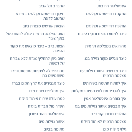
אינסטלטור רחובות
שרברב תל אביב
התקנת דודי שמש וקולטים
תיקון דודי שמש וקולטים – מידע
שחשוב לדעת
החלפת דודי שמש וקולטים
הוצאת שורשים מצנרת ביוב
כיצד למנוע הצפות ונזקי רטיבות
האם מצלמה תרמית יכולה לזהות כשל
בתוך צינור
מה רואים במצלמה תרמית
הצפת ביוב – כיצד מוצאים את מקור
ההצפה
כיצד מגלים מקור נזילה בגג
האם ניתן להחליף צנרת ללא שבירה
של רצפות
כיצד מבצעים איתור נזילות עם
מהי ספירלה לפתיחת סתימות וכיצד
מצלמה תרמית
משתמשים בה
איך לפתוח סתימה בשירותים
כיצד מגבירים את לחץ המים בברז
איך להגביר את לחץ המים במקלחת
איך מחליפים צנרת מים
איך בוחרים אינסטלטור אמין
כמה עולה שירות איתור נזילות
איך מבצעים איתור נזילות מים בגז
הסדר מול חברות ביטוח
החלפת בורות וקווי ביוב
אינסטלטור בהוד השרון
מצלמה תרמית לאיתור נזילות
איתור נזילות מים
גילוי נזילות מים
סתימה בביוב