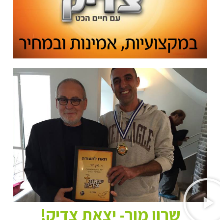
שרון מור- יצאת צדיק!