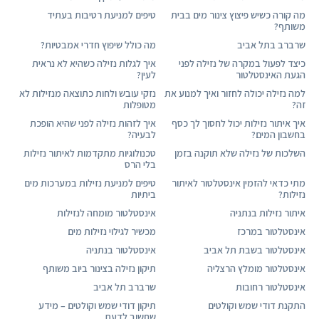
מה קורה כשיש פיצוץ צינור מים בבית
טיפים למניעת רטיבות בעתיד
משותף?
שרברב בתל אביב
מה כולל שיפוץ חדרי אמבטיות?
כיצד לפעול במקרה של נזילה לפני
איך לגלות נזילה כשהיא לא נראית
הגעת האינסטלטור
לעין?
למה נזילה יכולה לחזור ואיך למנוע את
נזקי עובש ולחות כתוצאה מנזילות לא
זה?
מטופלות
איך איתור נזילות יכול לחסוך לך כסף
איך לזהות נזילה לפני שהיא הופכת
בחשבון המים?
לבעיה?
השלכות של נזילה שלא תוקנה בזמן
טכנולוגיות מתקדמות לאיתור נזילות
בלי הרס
מתי כדאי להזמין אינסטלטור לאיתור
טיפים למניעת נזילות במערכות מים
נזילות?
ביתיות
איתור נזילות בנתניה
אינסטלטור מומחה לנזילות
אינסטלטור במרכז
מכשיר לגילוי נזילות מים
אינסטלטור בשבת תל אביב
אינסטלטור בנתניה
אינסטלטור מומלץ הרצליה
תיקון נזילה בצינור ביוב משותף
אינסטלטור רחובות
שרברב תל אביב
התקנת דודי שמש וקולטים
תיקון דודי שמש וקולטים – מידע
שחשוב לדעת