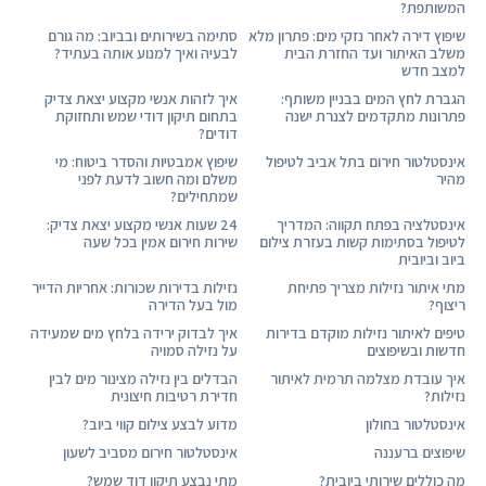
המשותפת?
שיפוץ דירה לאחר נזקי מים: פתרון מלא
סתימה בשירותים ובביוב: מה גורם
משלב האיתור ועד החזרת הבית
לבעיה ואיך למנוע אותה בעתיד?
למצב חדש
הגברת לחץ המים בבניין משותף:
איך לזהות אנשי מקצוע יצאת צדיק
פתרונות מתקדמים לצנרת ישנה
בתחום תיקון דודי שמש ותחזוקת
דודים?
אינסטלטור חירום בתל אביב לטיפול
שיפוץ אמבטיות והסדר ביטוח: מי
מהיר
משלם ומה חשוב לדעת לפני
שמתחילים?
אינסטלציה בפתח תקווה: המדריך
24 שעות אנשי מקצוע יצאת צדיק:
לטיפול בסתימות קשות בעזרת צילום
שירות חירום אמין בכל שעה
ביוב וביובית
מתי איתור נזילות מצריך פתיחת
נזילות בדירות שכורות: אחריות הדייר
ריצוף?
מול בעל הדירה
טיפים לאיתור נזילות מוקדם בדירות
איך לבדוק ירידה בלחץ מים שמעידה
חדשות ובשיפוצים
על נזילה סמויה
איך עובדת מצלמה תרמית לאיתור
הבדלים בין נזילה מצינור מים לבין
נזילות?
חדירת רטיבות חיצונית
אינסטלטור בחולון
מדוע לבצע צילום קווי ביוב?
שיפוצים ברעננה
אינסטלטור חירום מסביב לשעון
מה כוללים שירותי ביובית?
מתי נבצע תיקון דוד שמש?