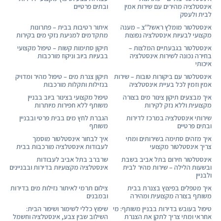
אינסטלציה מהירים עם שירות אמין
ובתים פרטיים
לבית ולעסק
אינסטלטור מומלץ ראשל"צ – מענה
איתור רטיבות בבית – פתרונות
מקצועי לבעיות אינסטלציה נפוצות
מתקדמים למניעת נזקי מים בקירות
אינסטלטור בגבעתיים המלצות –
תיקון סתימות קשות – טיפול מקצועי
בחירה נכונה לשירות אינסטלציה
בבעיות ביוב וניקוז מורכבות
איכותי
אינסטלטור עם ביקורות טובות – שירות
תיקון צנרת מים – טיפול מהיר ומדויק
אמין וזמין לכל בעיית אינסטלציה
בנזילות ותקלות מורכבות
איך מבצעים תיקון צינור מים בצורה
טיפול מקצועי בצינור ביוב בבניין
מקצועית וללא נזק לקירות
משותף ללא חפירות מיותרות
שירותי אינסטלציה במרכז לדירות
הגברת לחץ מים בבית פרטי ובבניין
ובתים פרטיים
משותף
איך מזהים סתימה בשירותים ומתי
איך לבחור אינסטלטור מוסמך
צריך אינסטלטור מקצועי
לעבודות אינסטלציה מורכבות בבית
אינסטלטור חירום בתל אביב בשבת
שרברב בתל אביב לעבודות
ובשעות הלילה – שירות מהיר לבית
אינסטלציה מקצועיות בדירות ובבניינים
ולבניין
איך מטפלים בפיצוץ בצנרת בבית
צילום תרמי לאיתור נזילות מים בדירות
משותף בצורה מקצועית ומהירה
ובמבנים
טיפול בעובש בדירות בבניין משותף: מי
שיפוץ כללי לשימור ושיפור הבית:
אחראי ומתי צריך לתקן את הצנרת
השילוב שבין צבע, אינסטלציה וחשמל