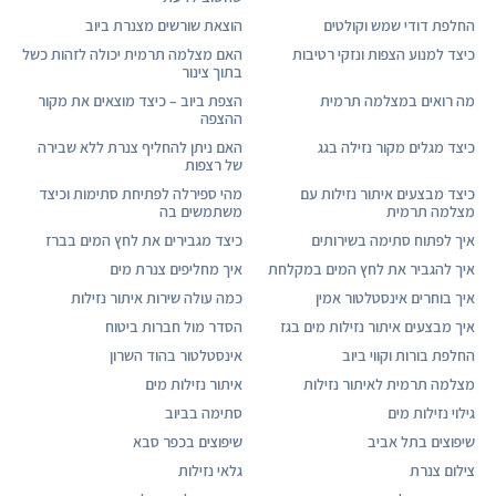
החלפת דודי שמש וקולטים
הוצאת שורשים מצנרת ביוב
כיצד למנוע הצפות ונזקי רטיבות
האם מצלמה תרמית יכולה לזהות כשל
בתוך צינור
מה רואים במצלמה תרמית
הצפת ביוב – כיצד מוצאים את מקור
ההצפה
כיצד מגלים מקור נזילה בגג
האם ניתן להחליף צנרת ללא שבירה
של רצפות
כיצד מבצעים איתור נזילות עם
מהי ספירלה לפתיחת סתימות וכיצד
מצלמה תרמית
משתמשים בה
איך לפתוח סתימה בשירותים
כיצד מגבירים את לחץ המים בברז
איך להגביר את לחץ המים במקלחת
איך מחליפים צנרת מים
איך בוחרים אינסטלטור אמין
כמה עולה שירות איתור נזילות
איך מבצעים איתור נזילות מים בגז
הסדר מול חברות ביטוח
החלפת בורות וקווי ביוב
אינסטלטור בהוד השרון
מצלמה תרמית לאיתור נזילות
איתור נזילות מים
גילוי נזילות מים
סתימה בביוב
שיפוצים בתל אביב
שיפוצים בכפר סבא
צילום צנרת
גלאי נזילות