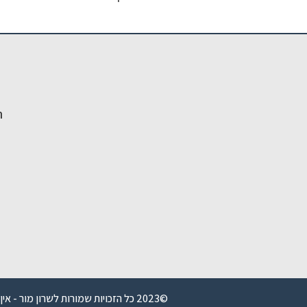
ה
©2023 כל הזכויות שמורות לשרון מור - אין לשכפל, להעתיק, להוריד או לעשות שימוש כלשהו בחומר הגראפי \ טקסטואלי באתר זה ללא אישור מפורש מבעלי האתר.