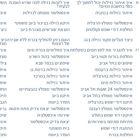
ת
איך איתור נזילות יכול לחסוך לך
איך לזהות נזילה לפני שהיא הופכת
השלכ
כסף בחשבון המים?
לבעיה?
איתור נזילות בנתניה
אינסטלטור מומחה לנזילות
אינס
אינסטלטור מומלץ הרצליה
תיקון נזילה בצינור ביוב משותף
אינס
החלפת דודי שמש וקולטים
הוצאת שורשים מצנרת ביוב
כיצד
כיצד מגלים מקור נזילה בגג
האם ניתן להחליף צנרת ללא שבירה
כיצד
של רצפות
מצל
ז
איך להגביר את לחץ המים במקלחת
איך מחליפים צנרת מים
איך 
החלפת בורות וקווי ביוב
אינסטלטור בהוד השרון
מצלמ
שיפוצים בתל אביב
שיפוצים בכפר סבא
צילו
איתור נזילות ברעננה
איתור נזילות ברמת גן
איתו
איתור נזילות בהרצליה
איתור נזילות במרכז
איתו
איתור נזילות מים
איתור נזילות
שיפו
אינסטלטור 24 שעות תל אביב
אינסטלטור מומלץ בגבעתיים
החל
אינסטלטור מומלץ בתל אביב
תיקון ביוב
תיקו
תיקון דודי שמש בהרצליה
הסדר ביטוח
הגב
אינסטלטור מומלץ רעננה
אינסטלטור יצאת צדיק פתח תקווה
גרין
תיקוני דוד שמש בחולון
שירותי אינסטלציה
שיקו
פתיחת סתימה בשירותים
יצאת צדיק אינסטלטור
אינס
התקנת דודי שמש
בית משותף
תיקו
החלפת צנרת
הסדר ביטוח
טיפו