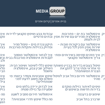
בניית אתרים | קידום אתרים
יק
אינסטלטור בת ים – פתרונות
עבודות צבע ושיפוץ מקצועי לדירות
אינס
אינסטלציה מהירים עם שירות אמין
ובתים פרטיים
מקצו
לבית ולעסק
אינסטלטור עם ביקורות טובות –
תיקון צנרת מים – טיפול מהיר
איך 
שירות אמין וזמין לכל בעיית
ומדויק בנזילות ותקלות מורכבות
בצור
אינסטלציה
ין
איך מזהים סתימה בשירותים ומתי
איך לבחור אינסטלטור מוסמך
אינס
צריך אינסטלטור מקצועי
לעבודות אינסטלציה מורכבות בבית
ובשע
ולבני
טיפול בעובש בדירות בבניין משותף:
שיפוץ כללי לשימור ושיפור הבית:
שיפו
מי אחראי ומתי צריך לתקן את
השילוב שבין צבע, אינסטלציה
מלא 
הצנרת המשותפת?
וחשמל
הבי
יק
אינסטלטור חירום בתל אביב לטיפול
שיפוץ אמבטיות והסדר ביטוח: מי
אינס
ת
מהיר
משלם ומה חשוב לדעת לפני
לטיפ
שמתחילים?
צילו
טיפים לאיתור נזילות מוקדם
איך לבדוק ירידה בלחץ מים
איך 
בדירות חדשות ובשיפוצים
שמעידה על נזילה סמויה
נזיל
שיפוצים ברעננה
אינסטלטור חירום מסביב לשעון
מה כ
שרברב בתל אביב
מה כולל שיפוץ חדרי אמבטיות?
כיצד
הגעת