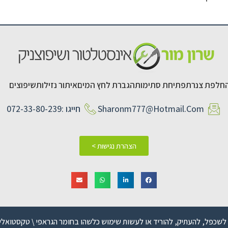
חלפת צנרת
פתיחת סתימות
הגברת לחץ המים
איתור נזילות
שיפוצים
Sharonm777@hotmail.com
חייגו :072-33-80-239
הצהרת נגישות >