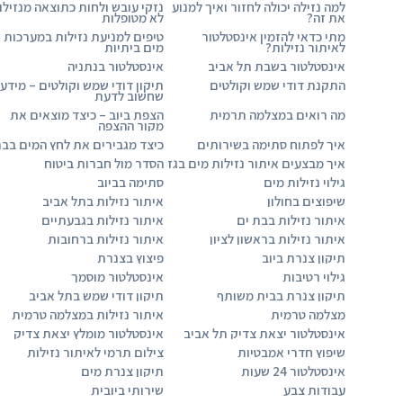
למה נזילה יכולה לחזור ואיך למנוע
נזקי עובש ולחות כתוצאה מנזילו
את זה?
לא מטופלות
מתי כדאי להזמין אינסטלטור
טיפים למניעת נזילות במערכות
לאיתור נזילות?
מים ביתיות
אינסטלטור בשבת תל אביב
אינסטלטור בנתניה
התקנת דודי שמש וקולטים
תיקון דודי שמש וקולטים – מידע
שחשוב לדעת
מה רואים במצלמה תרמית
הצפת ביוב – כיצד מוצאים את
מקור ההצפה
איך לפתוח סתימה בשירותים
כיצד מגבירים את לחץ המים בבר
איך מבצעים איתור נזילות מים בגז
הסדר מול חברות ביטוח
גילוי נזילות מים
סתימה בביוב
שיפוצים בחולון
איתור נזילות בתל אביב
איתור נזילות בבת ים
איתור נזילות בגבעתיים
איתור נזילות בראשון לציון
איתור נזילות ברחובות
תיקון צנרת ביוב
פיצוץ בצנרת
גילוי רטיבות
אינסטלטור מוסמך
תיקון צנרת בבית משותף
תיקון דודי שמש בתל אביב
מצלמה טרמית
איתור נזילות במצלמה טרמית
אינסטלטור יצאת צדיק תל אביב
אינסטלטור מומלץ יצאת צדיק
שיפוץ חדרי אמבטיות
צילום תרמי לאיתור נזילות
אינסטלטור 24 שעות
תיקון צנרת מים
עבודות צבע
שירותי ביובית