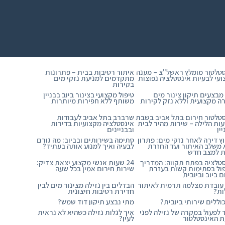
טלטור מומלץ ראשל"צ – מענה
איתור רטיבות בבית – פתרונות
עי לבעיות אינסטלציה נפוצות
מתקדמים למניעת נזקי מים
בקירות
מבצעים תיקון צינור מים
טיפול מקצועי בצינור ביוב בבניין
ה מקצועית וללא נזק לקירות
משותף ללא חפירות מיותרות
טלטור חירום בתל אביב בשבת
שרברב בתל אביב לעבודות
ות הלילה – שירות מהיר לבית
אינסטלציה מקצועיות בדירות
ין
ובבניינים
ץ דירה לאחר נזקי מים: פתרון
סתימה בשירותים ובביוב: מה גורם
משלב האיתור ועד החזרת
לבעיה ואיך למנוע אותה בעתיד?
ת למצב חדש
טלציה בפתח תקווה: המדריך
24 שעות אנשי מקצוע יצאת צדיק:
ול בסתימות קשות בעזרת
שירות חירום אמין בכל שעה
ם ביוב וביובית
עובדת מצלמה תרמית לאיתור
הבדלים בין נזילה מצינור מים לבין
ות?
חדירת רטיבות חיצונית
וללים שירותי ביובית?
מתי נבצע תיקון דוד שמש?
 לפעול במקרה של נזילה לפני
איך לגלות נזילה כשהיא לא נראית
 האינסטלטור
לעין?