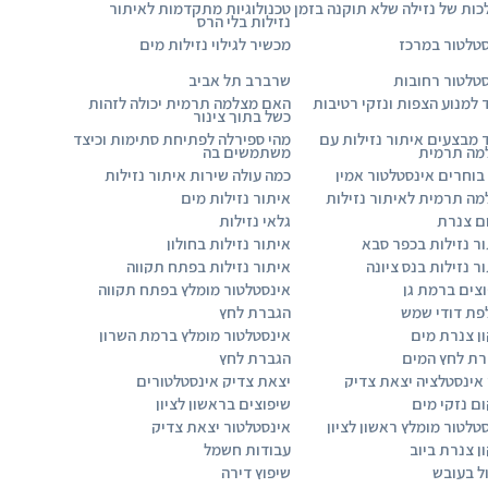
ות של נזילה שלא תוקנה בזמן
טכנולוגיות מתקדמות לאיתור
נזילות בלי הרס
טלטור במרכז
מכשיר לגילוי נזילות מים
טלטור רחובות
שרברב תל אביב
 למנוע הצפות ונזקי רטיבות
האם מצלמה תרמית יכולה לזהות
כשל בתוך צינור
 מבצעים איתור נזילות עם
מהי ספירלה לפתיחת סתימות וכיצד
מה תרמית
משתמשים בה
בוחרים אינסטלטור אמין
כמה עולה שירות איתור נזילות
ה תרמית לאיתור נזילות
איתור נזילות מים
ם צנרת
גלאי נזילות
ר נזילות בכפר סבא
איתור נזילות בחולון
ר נזילות בנס ציונה
איתור נזילות בפתח תקווה
צים ברמת גן
אינסטלטור מומלץ בפתח תקווה
פת דודי שמש
הגברת לחץ
ן צנרת מים
אינסטלטור מומלץ ברמת השרון
רת לחץ המים
הגברת לחץ
 אינסטלציה יצאת צדיק
יצאת צדיק אינסטלטורים
ם נזקי מים
שיפוצים בראשון לציון
טלטור מומלץ ראשון לציון
אינסטלטור יצאת צדיק
ן צנרת ביוב
עבודות חשמל
ל בעובש
שיפוץ דירה