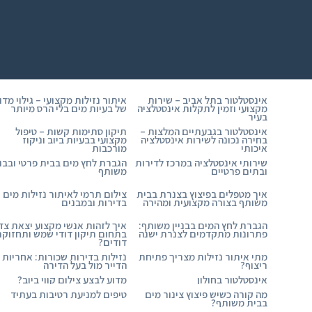
אינסטלטור בתל אביב – שירות
איתור נזילות מקצועי – גילוי מדו
מקצועי וזמין לתקלות אינסטלציה
של בעיות מים בלי הרס מיותר
בעיר
אינסטלטור בגבעתיים המלצות –
תיקון סתימות קשות – טיפול
בחירה נכונה לשירות אינסטלציה
מקצועי בבעיות ביוב וניקוז
איכותי
מורכבות
שירותי אינסטלציה במרכז לדירות
הגברת לחץ מים בבית פרטי ובבני
ובתים פרטיים
משותף
איך מטפלים בפיצוץ בצנרת בבית
צילום תרמי לאיתור נזילות מים
משותף בצורה מקצועית ומהירה
בדירות ובמבנים
הגברת לחץ המים בבניין משותף:
איך לזהות אנשי מקצוע יצאת צד
פתרונות מתקדמים לצנרת ישנה
בתחום תיקון דודי שמש ותחזוק
דודים?
מתי איתור נזילות מצריך פתיחת
נזילות בדירות שכורות: אחריות
ריצוף?
הדייר מול בעל הדירה
אינסטלטור בחולון
מדוע לבצע צילום קווי ביוב?
מה קורה כשיש פיצוץ צינור מים
טיפים למניעת רטיבות בעתיד
בבית משותף?