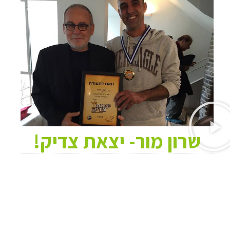
שרון מור- יצאת צדיק!