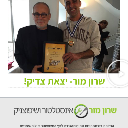
שרון מור- יצאת צדיק!
החלפת צנרת
פתיחת סתימות
הגברת לחץ המים
איתור נזילות
שיפוצים