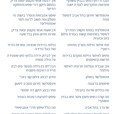
הגברת לחץ המים בבניין משותף:
איך לזהות אנשי מקצוע יצאת צדיק
פתרונות מתקדמים לצנרת ישנה
בתחום תיקון דודי שמש ותחזוקת
דודים?
אינסטלטור חירום בתל אביב לטיפול
שיפוץ אמבטיות והסדר ביטוח: מי
מהיר
משלם ומה חשוב לדעת לפני
שמתחילים?
אינסטלציה בפתח תקווה: המדריך
24 שעות אנשי מקצוע יצאת צדיק:
לטיפול בסתימות קשות בעזרת צילום
שירות חירום אמין בכל שעה
ביוב וביובית
מתי איתור נזילות מצריך פתיחת
נזילות בדירות שכורות: אחריות הדייר
ריצוף?
מול בעל הדירה
טיפים לאיתור נזילות מוקדם בדירות
איך לבדוק ירידה בלחץ מים שמעידה
חדשות ובשיפוצים
על נזילה סמויה
איך עובדת מצלמה תרמית לאיתור
הבדלים בין נזילה מצינור מים לבין
נזילות?
חדירת רטיבות חיצונית
אינסטלטור בחולון
מדוע לבצע צילום קווי ביוב?
שיפוצים ברעננה
אינסטלטור חירום מסביב לשעון
מה כוללים שירותי ביובית?
מתי נבצע תיקון דוד שמש?
מה קורה כשיש פיצוץ צינור מים בבית
טיפים למניעת רטיבות בעתיד
משותף?
שרברב בתל אביב
מה כולל שיפוץ חדרי אמבטיות?
כיצד לפעול במקרה של נזילה לפני
איך לגלות נזילה כשהיא לא נראית