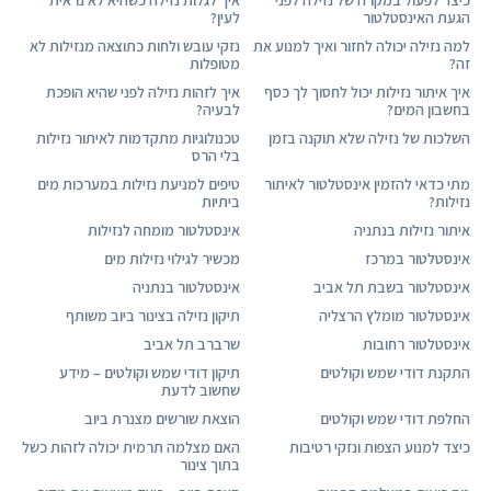
הגעת האינסטלטור
לעין?
למה נזילה יכולה לחזור ואיך למנוע את
נזקי עובש ולחות כתוצאה מנזילות לא
זה?
מטופלות
איך איתור נזילות יכול לחסוך לך כסף
איך לזהות נזילה לפני שהיא הופכת
בחשבון המים?
לבעיה?
השלכות של נזילה שלא תוקנה בזמן
טכנולוגיות מתקדמות לאיתור נזילות
בלי הרס
מתי כדאי להזמין אינסטלטור לאיתור
טיפים למניעת נזילות במערכות מים
נזילות?
ביתיות
איתור נזילות בנתניה
אינסטלטור מומחה לנזילות
אינסטלטור במרכז
מכשיר לגילוי נזילות מים
אינסטלטור בשבת תל אביב
אינסטלטור בנתניה
אינסטלטור מומלץ הרצליה
תיקון נזילה בצינור ביוב משותף
אינסטלטור רחובות
שרברב תל אביב
התקנת דודי שמש וקולטים
תיקון דודי שמש וקולטים – מידע
שחשוב לדעת
החלפת דודי שמש וקולטים
הוצאת שורשים מצנרת ביוב
כיצד למנוע הצפות ונזקי רטיבות
האם מצלמה תרמית יכולה לזהות כשל
בתוך צינור