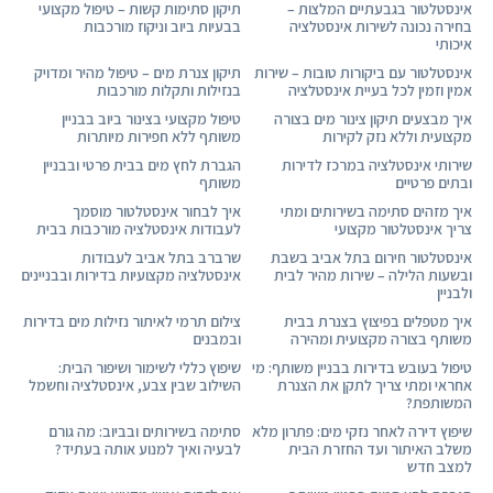
אינסטלטור בגבעתיים המלצות –
תיקון סתימות קשות – טיפול מקצועי
בחירה נכונה לשירות אינסטלציה
בבעיות ביוב וניקוז מורכבות
איכותי
אינסטלטור עם ביקורות טובות – שירות
תיקון צנרת מים – טיפול מהיר ומדויק
אמין וזמין לכל בעיית אינסטלציה
בנזילות ותקלות מורכבות
איך מבצעים תיקון צינור מים בצורה
טיפול מקצועי בצינור ביוב בבניין
מקצועית וללא נזק לקירות
משותף ללא חפירות מיותרות
שירותי אינסטלציה במרכז לדירות
הגברת לחץ מים בבית פרטי ובבניין
ובתים פרטיים
משותף
איך מזהים סתימה בשירותים ומתי
איך לבחור אינסטלטור מוסמך
צריך אינסטלטור מקצועי
לעבודות אינסטלציה מורכבות בבית
אינסטלטור חירום בתל אביב בשבת
שרברב בתל אביב לעבודות
ובשעות הלילה – שירות מהיר לבית
אינסטלציה מקצועיות בדירות ובבניינים
ולבניין
איך מטפלים בפיצוץ בצנרת בבית
צילום תרמי לאיתור נזילות מים בדירות
משותף בצורה מקצועית ומהירה
ובמבנים
טיפול בעובש בדירות בבניין משותף: מי
שיפוץ כללי לשימור ושיפור הבית:
אחראי ומתי צריך לתקן את הצנרת
השילוב שבין צבע, אינסטלציה וחשמל
המשותפת?
שיפוץ דירה לאחר נזקי מים: פתרון מלא
סתימה בשירותים ובביוב: מה גורם
משלב האיתור ועד החזרת הבית
לבעיה ואיך למנוע אותה בעתיד?
למצב חדש