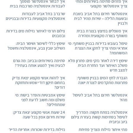
איך מזהים סתימה בשירותים ומתי
איך לבחור אינסטלטור מוסמך
צריך אינסטלטור מקצועי
לעבודות אינסטלציה מורכבות בבית
אינסטלטור חירום בתל אביב בשבת
שרברב בתל אביב לעבודות
ובשעות הלילה – שירות מהיר לבית
אינסטלציה מקצועיות בדירות ובבניינים
ולבניין
איך מטפלים בפיצוץ בצנרת בבית
צילום תרמי לאיתור נזילות מים בדירות
משותף בצורה מקצועית ומהירה
ובמבנים
טיפול בעובש בדירות בבניין משותף: מי
שיפוץ כללי לשימור ושיפור הבית:
אחראי ומתי צריך לתקן את הצנרת
השילוב שבין צבע, אינסטלציה וחשמל
המשותפת?
שיפוץ דירה לאחר נזקי מים: פתרון מלא
סתימה בשירותים ובביוב: מה גורם
משלב האיתור ועד החזרת הבית
לבעיה ואיך למנוע אותה בעתיד?
למצב חדש
הגברת לחץ המים בבניין משותף:
איך לזהות אנשי מקצוע יצאת צדיק
פתרונות מתקדמים לצנרת ישנה
בתחום תיקון דודי שמש ותחזוקת
דודים?
אינסטלטור חירום בתל אביב לטיפול
שיפוץ אמבטיות והסדר ביטוח: מי
מהיר
משלם ומה חשוב לדעת לפני
שמתחילים?
אינסטלציה בפתח תקווה: המדריך
24 שעות אנשי מקצוע יצאת צדיק:
לטיפול בסתימות קשות בעזרת צילום
שירות חירום אמין בכל שעה
ביוב וביובית
מתי איתור נזילות מצריך פתיחת
נזילות בדירות שכורות: אחריות הדייר