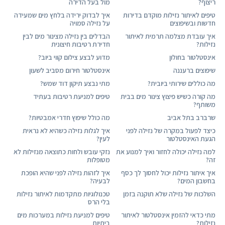
ריצוף?
מול בעל הדירה
טיפים לאיתור נזילות מוקדם בדירות
איך לבדוק ירידה בלחץ מים שמעידה
חדשות ובשיפוצים
על נזילה סמויה
איך עובדת מצלמה תרמית לאיתור
הבדלים בין נזילה מצינור מים לבין
נזילות?
חדירת רטיבות חיצונית
אינסטלטור בחולון
מדוע לבצע צילום קווי ביוב?
שיפוצים ברעננה
אינסטלטור חירום מסביב לשעון
מה כוללים שירותי ביובית?
מתי נבצע תיקון דוד שמש?
מה קורה כשיש פיצוץ צינור מים בבית
טיפים למניעת רטיבות בעתיד
משותף?
שרברב בתל אביב
מה כולל שיפוץ חדרי אמבטיות?
כיצד לפעול במקרה של נזילה לפני
איך לגלות נזילה כשהיא לא נראית
הגעת האינסטלטור
לעין?
למה נזילה יכולה לחזור ואיך למנוע את
נזקי עובש ולחות כתוצאה מנזילות לא
זה?
מטופלות
איך איתור נזילות יכול לחסוך לך כסף
איך לזהות נזילה לפני שהיא הופכת
בחשבון המים?
לבעיה?
השלכות של נזילה שלא תוקנה בזמן
טכנולוגיות מתקדמות לאיתור נזילות
בלי הרס
מתי כדאי להזמין אינסטלטור לאיתור
טיפים למניעת נזילות במערכות מים
נזילות?
ביתיות