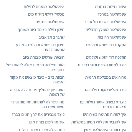
איתור נזילות בנתניה
אינסטלטור מומחה לנזילות
אינסטלטור במרכז
מכשיר לגילוי נזילות מים
אינסטלטור בשבת תל אביב
אינסטלטור בנתניה
אינסטלטור מומלץ הרצליה
תיקון נזילה בצינור ביוב משותף
אינסטלטור רחובות
שרברב תל אביב
התקנת דודי שמש וקולטים
תיקון דודי שמש וקולטים – מידע
שחשוב לדעת
החלפת דודי שמש וקולטים
הוצאת שורשים מצנרת ביוב
כיצד למנוע הצפות ונזקי רטיבות
האם מצלמה תרמית יכולה לזהות כשל
בתוך צינור
מה רואים במצלמה תרמית
הצפת ביוב – כיצד מוצאים את מקור
ההצפה
כיצד מגלים מקור נזילה בגג
האם ניתן להחליף צנרת ללא שבירה
של רצפות
כיצד מבצעים איתור נזילות עם
מהי ספירלה לפתיחת סתימות וכיצד
מצלמה תרמית
משתמשים בה
איך לפתוח סתימה בשירותים
כיצד מגבירים את לחץ המים בברז
איך להגביר את לחץ המים במקלחת
איך מחליפים צנרת מים
איך בוחרים אינסטלטור אמין
כמה עולה שירות איתור נזילות