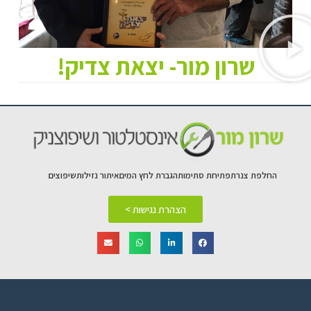
שרון מור- יצאת צדיק!
החלפת צנרת
פתיחת סתימות
הגברת לחץ המים
איתור נזילות
שיפוצים
הצהרת נגישות >