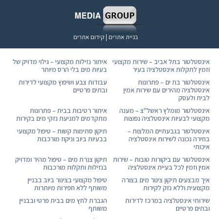
בניית אתרים | קידום אתרים
אינסטלטור בתל אביב – שירות מקצועי
איתור נזילות מקצועי – גילוי מדויק של
וזמין לתקלות אינסטלציה בעיר
בעיות מים בלי הרס מיותר
אינסטלטור בת ים – פתרונות
עבודות צבע ושיפוץ מקצועי לדירות
אינסטלציה מהירים עם שירות אמין
ובתים פרטיים
לבית ולעסק
אינסטלטור מומלץ ראשל"צ – מענה
איתור רטיבות בבית – פתרונות
מקצועי לבעיות אינסטלציה נפוצות
מתקדמים למניעת נזקי מים בקירות
אינסטלטור בגבעתיים המלצות –
תיקון סתימות קשות – טיפול מקצועי
בחירה נכונה לשירות אינסטלציה
בבעיות ביוב וניקוז מורכבות
איכותי
אינסטלטור עם ביקורות טובות – שירות
תיקון צנרת מים – טיפול מהיר ומדויק
אמין וזמין לכל בעיית אינסטלציה
בנזילות ותקלות מורכבות
איך מבצעים תיקון צינור מים בצורה
טיפול מקצועי בצינור ביוב בבניין
מקצועית וללא נזק לקירות
משותף ללא חפירות מיותרות
שירותי אינסטלציה במרכז לדירות
הגברת לחץ מים בבית פרטי ובבניין
ובתים פרטיים
משותף