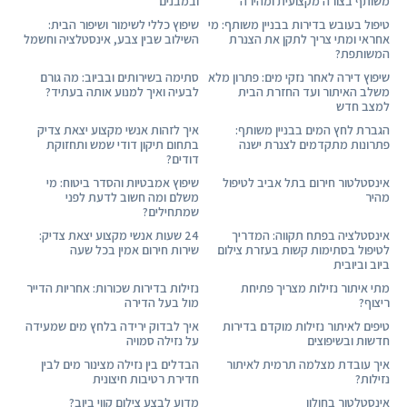
משותף בצורה מקצועית ומהירה
ובמבנים
טיפול בעובש בדירות בבניין משותף: מי
שיפוץ כללי לשימור ושיפור הבית:
אחראי ומתי צריך לתקן את הצנרת
השילוב שבין צבע, אינסטלציה וחשמל
המשותפת?
שיפוץ דירה לאחר נזקי מים: פתרון מלא
סתימה בשירותים ובביוב: מה גורם
משלב האיתור ועד החזרת הבית
לבעיה ואיך למנוע אותה בעתיד?
למצב חדש
הגברת לחץ המים בבניין משותף:
איך לזהות אנשי מקצוע יצאת צדיק
פתרונות מתקדמים לצנרת ישנה
בתחום תיקון דודי שמש ותחזוקת
דודים?
אינסטלטור חירום בתל אביב לטיפול
שיפוץ אמבטיות והסדר ביטוח: מי
מהיר
משלם ומה חשוב לדעת לפני
שמתחילים?
אינסטלציה בפתח תקווה: המדריך
24 שעות אנשי מקצוע יצאת צדיק:
לטיפול בסתימות קשות בעזרת צילום
שירות חירום אמין בכל שעה
ביוב וביובית
מתי איתור נזילות מצריך פתיחת
נזילות בדירות שכורות: אחריות הדייר
ריצוף?
מול בעל הדירה
טיפים לאיתור נזילות מוקדם בדירות
איך לבדוק ירידה בלחץ מים שמעידה
חדשות ובשיפוצים
על נזילה סמויה
איך עובדת מצלמה תרמית לאיתור
הבדלים בין נזילה מצינור מים לבין
נזילות?
חדירת רטיבות חיצונית
אינסטלטור בחולון
מדוע לבצע צילום קווי ביוב?