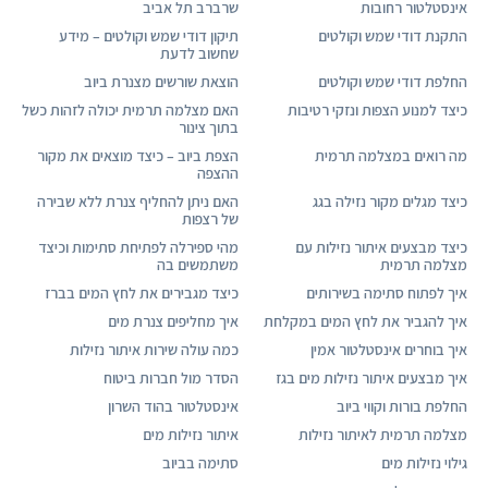
אינסטלטור רחובות
שרברב תל אביב
התקנת דודי שמש וקולטים
תיקון דודי שמש וקולטים – מידע
שחשוב לדעת
החלפת דודי שמש וקולטים
הוצאת שורשים מצנרת ביוב
כיצד למנוע הצפות ונזקי רטיבות
האם מצלמה תרמית יכולה לזהות כשל
בתוך צינור
מה רואים במצלמה תרמית
הצפת ביוב – כיצד מוצאים את מקור
ההצפה
כיצד מגלים מקור נזילה בגג
האם ניתן להחליף צנרת ללא שבירה
של רצפות
כיצד מבצעים איתור נזילות עם
מהי ספירלה לפתיחת סתימות וכיצד
מצלמה תרמית
משתמשים בה
איך לפתוח סתימה בשירותים
כיצד מגבירים את לחץ המים בברז
איך להגביר את לחץ המים במקלחת
איך מחליפים צנרת מים
איך בוחרים אינסטלטור אמין
כמה עולה שירות איתור נזילות
איך מבצעים איתור נזילות מים בגז
הסדר מול חברות ביטוח
החלפת בורות וקווי ביוב
אינסטלטור בהוד השרון
מצלמה תרמית לאיתור נזילות
איתור נזילות מים
גילוי נזילות מים
סתימה בביוב