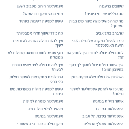
שיפוצים ברעננה
אינסטלטור חירום מסביב לשעון
מה כוללים שירותי ביובית?
מתי נבצע תיקון דוד שמש?
מה קורה כשיש פיצוץ צינור מים בבית
טיפים למניעת רטיבות בעתיד
משותף?
שרברב בתל אביב
מה כולל שיפוץ חדרי אמבטיות?
כיצד לפעול במקרה של נזילה לפני
איך לגלות נזילה כשהיא לא נראית
הגעת האינסטלטור
לעין?
למה נזילה יכולה לחזור ואיך למנוע את
נזקי עובש ולחות כתוצאה מנזילות לא
זה?
מטופלות
איך איתור נזילות יכול לחסוך לך כסף
איך לזהות נזילה לפני שהיא הופכת
בחשבון המים?
לבעיה?
השלכות של נזילה שלא תוקנה בזמן
טכנולוגיות מתקדמות לאיתור נזילות
בלי הרס
מתי כדאי להזמין אינסטלטור לאיתור
טיפים למניעת נזילות במערכות מים
נזילות?
ביתיות
איתור נזילות בנתניה
אינסטלטור מומחה לנזילות
אינסטלטור במרכז
מכשיר לגילוי נזילות מים
אינסטלטור בשבת תל אביב
אינסטלטור בנתניה
אינסטלטור מומלץ הרצליה
תיקון נזילה בצינור ביוב משותף