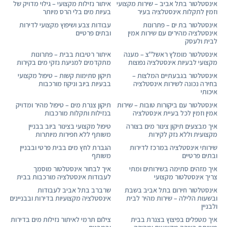
אינסטלטור בתל אביב – שירות מקצועי
איתור נזילות מקצועי – גילוי מדויק של
וזמין לתקלות אינסטלציה בעיר
בעיות מים בלי הרס מיותר
אינסטלטור בת ים – פתרונות
עבודות צבע ושיפוץ מקצועי לדירות
אינסטלציה מהירים עם שירות אמין
ובתים פרטיים
לבית ולעסק
אינסטלטור מומלץ ראשל"צ – מענה
איתור רטיבות בבית – פתרונות
מקצועי לבעיות אינסטלציה נפוצות
מתקדמים למניעת נזקי מים בקירות
אינסטלטור בגבעתיים המלצות –
תיקון סתימות קשות – טיפול מקצועי
בחירה נכונה לשירות אינסטלציה
בבעיות ביוב וניקוז מורכבות
איכותי
אינסטלטור עם ביקורות טובות – שירות
תיקון צנרת מים – טיפול מהיר ומדויק
אמין וזמין לכל בעיית אינסטלציה
בנזילות ותקלות מורכבות
איך מבצעים תיקון צינור מים בצורה
טיפול מקצועי בצינור ביוב בבניין
מקצועית וללא נזק לקירות
משותף ללא חפירות מיותרות
שירותי אינסטלציה במרכז לדירות
הגברת לחץ מים בבית פרטי ובבניין
ובתים פרטיים
משותף
איך מזהים סתימה בשירותים ומתי
איך לבחור אינסטלטור מוסמך
צריך אינסטלטור מקצועי
לעבודות אינסטלציה מורכבות בבית
אינסטלטור חירום בתל אביב בשבת
שרברב בתל אביב לעבודות
ובשעות הלילה – שירות מהיר לבית
אינסטלציה מקצועיות בדירות ובבניינים
ולבניין
איך מטפלים בפיצוץ בצנרת בבית
צילום תרמי לאיתור נזילות מים בדירות