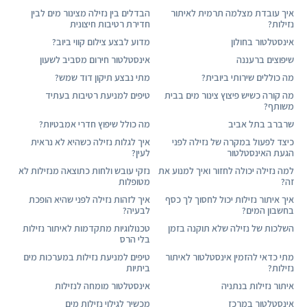
איך עובדת מצלמה תרמית לאיתור
הבדלים בין נזילה מצינור מים לבין
נזילות?
חדירת רטיבות חיצונית
אינסטלטור בחולון
מדוע לבצע צילום קווי ביוב?
שיפוצים ברעננה
אינסטלטור חירום מסביב לשעון
מה כוללים שירותי ביובית?
מתי נבצע תיקון דוד שמש?
מה קורה כשיש פיצוץ צינור מים בבית
טיפים למניעת רטיבות בעתיד
משותף?
שרברב בתל אביב
מה כולל שיפוץ חדרי אמבטיות?
כיצד לפעול במקרה של נזילה לפני
איך לגלות נזילה כשהיא לא נראית
הגעת האינסטלטור
לעין?
למה נזילה יכולה לחזור ואיך למנוע את
נזקי עובש ולחות כתוצאה מנזילות לא
זה?
מטופלות
איך איתור נזילות יכול לחסוך לך כסף
איך לזהות נזילה לפני שהיא הופכת
בחשבון המים?
לבעיה?
השלכות של נזילה שלא תוקנה בזמן
טכנולוגיות מתקדמות לאיתור נזילות
בלי הרס
מתי כדאי להזמין אינסטלטור לאיתור
טיפים למניעת נזילות במערכות מים
נזילות?
ביתיות
איתור נזילות בנתניה
אינסטלטור מומחה לנזילות
אינסטלטור במרכז
מכשיר לגילוי נזילות מים