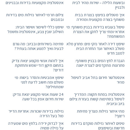
ובשעות הלילה – שירות מהיר לבית
אינסטלציה מקצועיות בדירות ובבניינים
ולבניין
איך מטפלים בפיצוץ בצנרת בבית
צילום תרמי לאיתור נזילות מים בדירות
משותף בצורה מקצועית ומהירה
ובמבנים
טיפול בעובש בדירות בבניין משותף: מי
שיפוץ כללי לשימור ושיפור הבית:
אחראי ומתי צריך לתקן את הצנרת
השילוב שבין צבע, אינסטלציה וחשמל
המשותפת?
שיפוץ דירה לאחר נזקי מים: פתרון מלא
סתימה בשירותים ובביוב: מה גורם
משלב האיתור ועד החזרת הבית
לבעיה ואיך למנוע אותה בעתיד?
למצב חדש
הגברת לחץ המים בבניין משותף:
איך לזהות אנשי מקצוע יצאת צדיק
פתרונות מתקדמים לצנרת ישנה
בתחום תיקון דודי שמש ותחזוקת
דודים?
אינסטלטור חירום בתל אביב לטיפול
שיפוץ אמבטיות והסדר ביטוח: מי
מהיר
משלם ומה חשוב לדעת לפני
שמתחילים?
אינסטלציה בפתח תקווה: המדריך
24 שעות אנשי מקצוע יצאת צדיק:
לטיפול בסתימות קשות בעזרת צילום
שירות חירום אמין בכל שעה
ביוב וביובית
מתי איתור נזילות מצריך פתיחת
נזילות בדירות שכורות: אחריות הדייר
ריצוף?
מול בעל הדירה
טיפים לאיתור נזילות מוקדם בדירות
איך לבדוק ירידה בלחץ מים שמעידה
חדשות ובשיפוצים
על נזילה סמויה