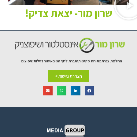
שרון מור- יצאת צדיק!
החלפת צנרת
פתיחת סתימות
הגברת לחץ המים
איתור נזילות
שיפוצים
הצהרת נגישות >