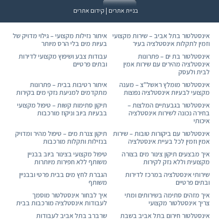
בניית אתרים | קידום אתרים
אינסטלטור בתל אביב – שירות מקצועי
איתור נזילות מקצועי – גילוי מדויק של
וזמין לתקלות אינסטלציה בעיר
בעיות מים בלי הרס מיותר
אינסטלטור בת ים – פתרונות
עבודות צבע ושיפוץ מקצועי לדירות
אינסטלציה מהירים עם שירות אמין
ובתים פרטיים
לבית ולעסק
אינסטלטור מומלץ ראשל"צ – מענה
איתור רטיבות בבית – פתרונות
מקצועי לבעיות אינסטלציה נפוצות
מתקדמים למניעת נזקי מים בקירות
אינסטלטור בגבעתיים המלצות –
תיקון סתימות קשות – טיפול מקצועי
בחירה נכונה לשירות אינסטלציה
בבעיות ביוב וניקוז מורכבות
איכותי
אינסטלטור עם ביקורות טובות – שירות
תיקון צנרת מים – טיפול מהיר ומדויק
אמין וזמין לכל בעיית אינסטלציה
בנזילות ותקלות מורכבות
איך מבצעים תיקון צינור מים בצורה
טיפול מקצועי בצינור ביוב בבניין
מקצועית וללא נזק לקירות
משותף ללא חפירות מיותרות
שירותי אינסטלציה במרכז לדירות
הגברת לחץ מים בבית פרטי ובבניין
ובתים פרטיים
משותף
איך מזהים סתימה בשירותים ומתי
איך לבחור אינסטלטור מוסמך
צריך אינסטלטור מקצועי
לעבודות אינסטלציה מורכבות בבית
אינסטלטור חירום בתל אביב בשבת
שרברב בתל אביב לעבודות