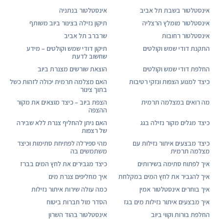
אינסטלטור בשבת תל אביב
אינסטלטור בנתניה
אינסטלטור מומלץ הרצליה
תיקון נזילה בצינור ביוב משותף
אינסטלטור רחובות
שרברב תל אביב
התקנת דודי שמש וקולטים
תיקון דודי שמש וקולטים – מידע
שחשוב לדעת
החלפת דודי שמש וקולטים
הוצאת שורשים מצנרת ביוב
כיצד למנוע הצפות ונזקי רטיבות
האם מצלמה תרמית יכולה לזהות כשל
בתוך צינור
מה רואים במצלמה תרמית
הצפת ביוב – כיצד מוצאים את מקור
ההצפה
כיצד מגלים מקור נזילה בגג
האם ניתן להחליף צנרת ללא שבירה
של רצפות
כיצד מבצעים איתור נזילות עם
מהי ספירלה לפתיחת סתימות וכיצד
מצלמה תרמית
משתמשים בה
איך לפתוח סתימה בשירותים
כיצד מגבירים את לחץ המים בברז
איך להגביר את לחץ המים במקלחת
איך מחליפים צנרת מים
איך בוחרים אינסטלטור אמין
כמה עולה שירות איתור נזילות
איך מבצעים איתור נזילות מים בגז
הסדר מול חברות ביטוח
החלפת בורות וקווי ביוב
אינסטלטור בהוד השרון